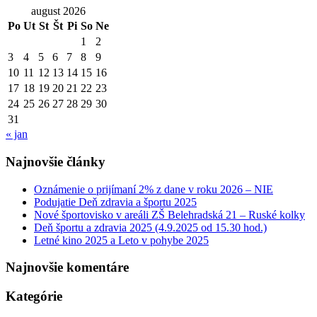
august 2026
Po
Ut
St
Št
Pi
So
Ne
1
2
3
4
5
6
7
8
9
10
11
12
13
14
15
16
17
18
19
20
21
22
23
24
25
26
27
28
29
30
31
« jan
Najnovšie články
Oznámenie o prijímaní 2% z dane v roku 2026 – NIE
Podujatie Deň zdravia a športu 2025
Nové športovisko v areáli ZŠ Belehradská 21 – Ruské kolky
Deň športu a zdravia 2025 (4.9.2025 od 15.30 hod.)
Letné kino 2025 a Leto v pohybe 2025
Najnovšie komentáre
Kategórie