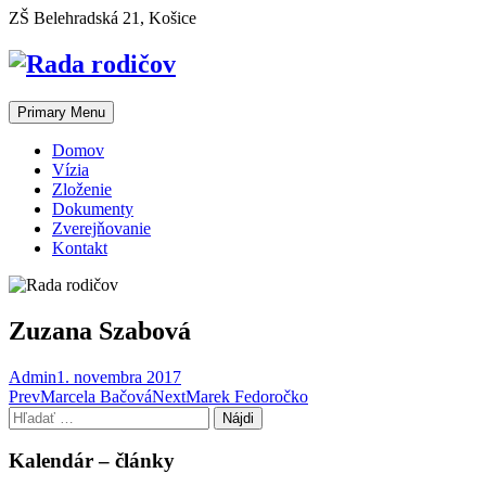
Skip
ZŠ Belehradská 21, Košice
to
content
Primary Menu
Domov
Vízia
Zloženie
Dokumenty
Zverejňovanie
Kontakt
Zuzana Szabová
Admin
1. novembra 2017
Post
Prev
Marcela Bačová
Next
Marek Fedoročko
Hľadať:
navigation
Kalendár – články