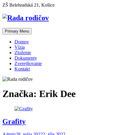
Skip
ZŠ Belehradská 21, Košice
to
content
Primary Menu
Domov
Vízia
Zloženie
Dokumenty
Zverejňovanie
Kontakt
Značka:
Erik Dee
Grafity
Admin
28. mája 2022
2. júla 2022