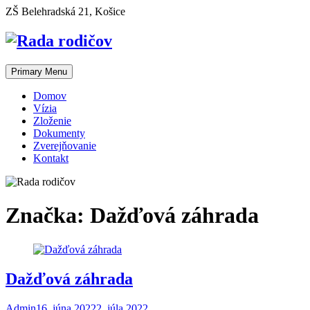
Skip
ZŠ Belehradská 21, Košice
to
content
Primary Menu
Domov
Vízia
Zloženie
Dokumenty
Zverejňovanie
Kontakt
Značka:
Dažďová záhrada
Dažďová záhrada
Admin
16. júna 2022
2. júla 2022