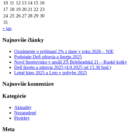
10
11
12
13
14
15
16
17
18
19
20
21
22
23
24
25
26
27
28
29
30
31
« jan
Najnovšie články
Oznámenie o prijímaní 2% z dane v roku 2026 – NIE
Podujatie Deň zdravia a športu 2025
Nové športovisko v areáli ZŠ Belehradská 21 – Ruské kolky
Deň športu a zdravia 2025 (4.9.2025 od 15.30 hod.)
Letné kino 2025 a Leto v pohybe 2025
Najnovšie komentáre
Kategórie
Aktuality
Nezaradené
Projekty
Meta