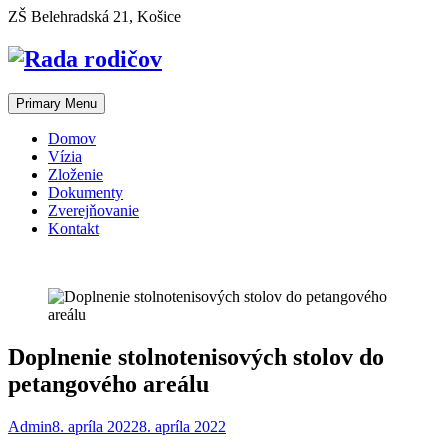
Skip
ZŠ Belehradská 21, Košice
to
content
Primary Menu
Domov
Vízia
Zloženie
Dokumenty
Zverejňovanie
Kontakt
Doplnenie stolnotenisových stolov do
petangového areálu
Admin
8. apríla 2022
8. apríla 2022