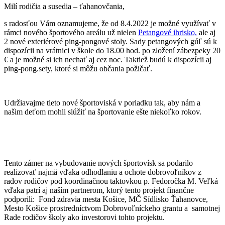
Milí rodičia a susedia – ťahanovčania,
s radosťou Vám oznamujeme, že od 8.4.2022 je možné využívať v
rámci nového športového areálu už nielen
Petangové ihrisko,
ale aj
2 nové exteriérové ping-pongové stoly. Sady petangových gúľ sú k
dispozícii na vrátnici v škole do 18.00 hod. po zložení zábezpeky 20
€ a je možné si ich nechať aj cez noc. Taktiež budú k dispozícii aj
ping-pong.sety, ktoré si môžu občania požičať.
Udržiavajme tieto nové športoviská v poriadku tak, aby nám a
našim deťom mohli slúžiť na športovanie ešte niekoľko rokov.
Tento zámer na vybudovanie nových športovísk sa podarilo
realizovať najmä vďaka odhodlaniu a ochote dobrovoľníkov z
radov rodičov pod koordinačnou taktovkou p. Fedoročka M. Veľká
vďaka patrí aj naším partnerom, ktorý tento projekt finančne
podporili: Fond zdravia mesta Košice, MČ Sídlisko Ťahanovce,
Mesto Košice prostredníctvom Dobrovoľníckeho grantu a samotnej
Rade rodičov školy ako investorovi tohto projektu.