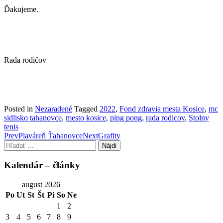
Ďakujeme.
Rada rodičov
Facebook
Posted in
Nezaradené
Tagged
2022
,
Fond zdravia mesta Kosice
,
mc
Share
sidlisko tahanovce
,
mesto kosice
,
ping pong
,
rada rodicov
,
Stolny
tenis
Post
Prev
Plaváreň Ťahanovce
Next
Grafity
Hľadať:
navigation
Kalendár – články
august 2026
Po
Ut
St
Št
Pi
So
Ne
1
2
3
4
5
6
7
8
9